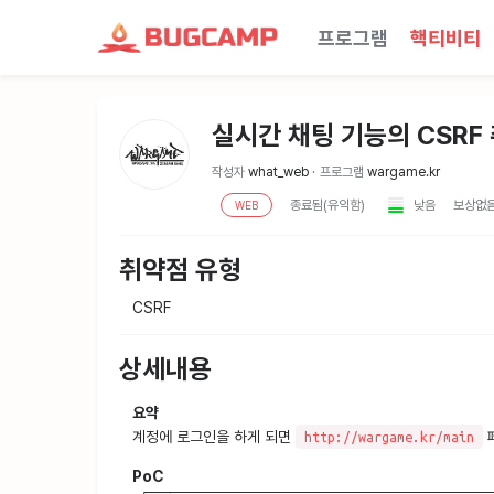
프로그램
핵티비티
실시간 채팅 기능의 CSRF
작성자
what_web
프로그램
wargame.kr
종료됨(유익함)
낮음
보상없
WEB
취약점 유형
CSRF
상세내용
요약
계정에 로그인을 하게 되면
페
http://wargame.kr/main
PoC