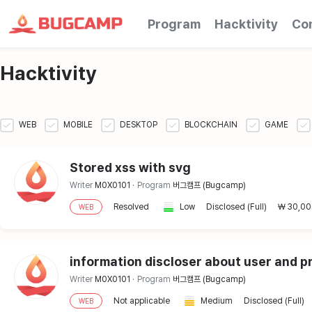
Program
Hacktivity
Co
Hacktivity
WEB
MOBILE
DESKTOP
BLOCKCHAIN
GAME
Stored xss with svg
Writer
M0X0101
Program
버그캠프 (Bugcamp)
Resolved
Low
Disclosed (Full)
30,00
WEB
information discloser about user and 
Writer
M0X0101
Program
버그캠프 (Bugcamp)
Not applicable
Medium
Disclosed (Full)
WEB