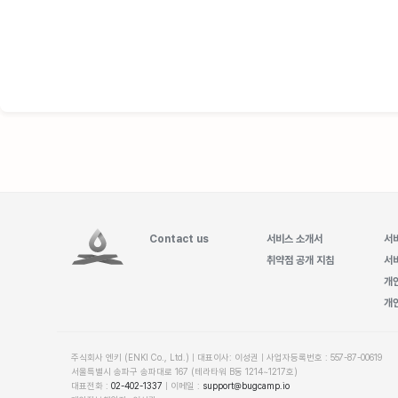
Contact us
서비스 소개서
서
취약점 공개 지침
서
개
개
주식회사 엔키 (ENKI Co., Ltd.) | 대표이사: 이성권 | 사업자등록번호 : 557-87-00619
서울특별시 송파구 송파대로 167 (테라타워 B동 1214~1217호)
대표전화 :
02-402-1337
| 이메일 :
support@bugcamp.io